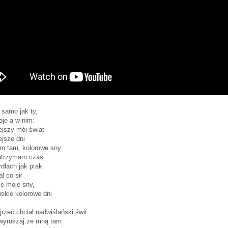
samo jak ty,
je a w nim:
ejszy mój świat
ejsze dni
em tam, kolorowe sny
atrzymam czas
ydłach jak ptak
ł co sił
e moje sny,
skie kolorowe dni
rzeć chciał nadwiślański świt
 wyruszaj ze mną tam