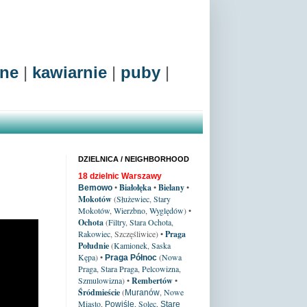
zne
|
kawiarnie
|
puby
|
DZIELNICA / NEIGHBORHOOD
18 dzielnic Warszawy
•
Białołęka
•
Bielany
•
Bemowo
Mokotów
(
Służewiec
,
Stary
Mokotów
,
Wierzbno
,
Wyględów
)
•
Ochota
(
Filtry
,
Stara Ochota
,
Rakowiec
, Szczęśliwice)
•
Praga
Południe
(
Kamionek
,
Saska
Kępa
)
•
(
Nowa
Praga Północ
Praga
,
Stara Praga
,
Pelcowizna
,
Szmulowizna
) •
Rembertów
•
Śródmieście
(
,
Nowe
Muranów
Miasto
,
,
Solec
,
Powiśle
Stare