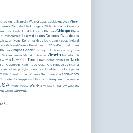
Atelier
iches
Anna Branicka-Wolska
apps
aquisitions
Asia
edronka
Bierhalle
black burgers
Blikle
błonnik pokarmowy
Chicago
taurants
Charlie Food & Friends
Cheetos
China
desery
desserts
Domino's Pizza
donuts
nd
Delmonico's
alloween
Hong Kong
hot dogs
ice cream
insects
Ireland
kańskie
Karol Okrasa
Kazakhstan
KFC
KitKat
Koral
Korea
Magda Gessler
 Cheetos
marcepan królewiecki
marijuana
s
Michelin
McPlant
metro
Michał Sołowow
Michelin Bib
New York Times
news
North
ew York
Noma
North Fish
ino
Pepperidge Farm
Pepsi-Cola
Peru
Philippines
Pijalnia
Polskie Jadło
alternatives
polityka prywatności
popcorn
turilo
sandwiches
Russell Stover
s'mores
San Francisco
ks
Starbucks Peppermint Mocha
Subway
suszone owoce
USA
Wendy's
video
vodka
whiskey
Wilanów
Wilanów
wka
Żabka
Żurawina
tagów