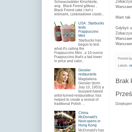
Zobaczysz
Schwarzwälder Kirschtorte,
ang. Black Forest gâteau ,
Warszaws
Black Forest cake ) tort z
wiśniami, czekoladowe ciasto...
Mam tak s
USA : Starbucks
tests
Gdybyś uj
Frappuccino
Zobaczysz
Mini
Warszaws
Starbucks has
Warszaws
begun to test
what it's calling the
Frappuccino Mini , a 10-ounce
Frappuccino that's a tad lower
Posted b
in price and calor...
Labels:
v
Gessler
restaurants
Magdalena
Brak 
Gessler (born
July 10, 1953) a
buoyant-haired
Prześ
artist-turned-restaurateur, has
helped to create a revival of
Dziękujem
traditional Polish ...
China:
McDonald's
Next opens in
Hong Kong
McDonald's has