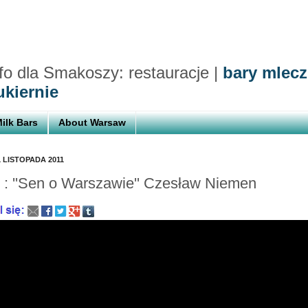
nfo dla Smakoszy: restauracje
|
bary mlec
ukiernie
ilk Bars
About Warsaw
1 LISTOPADA 2011
 : ''Sen o Warszawie'' Czesław Niemen