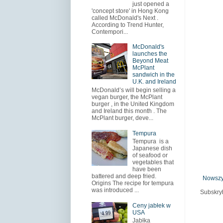
just opened a
'concept store' in Hong Kong
called McDonald's Next .
According to Trend Hunter,
Contempori...
McDonald's
launches the
Beyond Meat
McPlant
sandwich in the
U.K. and Ireland
McDonald’s will begin selling a
vegan burger, the McPlant
burger , in the United Kingdom
and Ireland this month . The
McPlant burger, deve...
Tempura
Tempura is a
Japanese dish
of seafood or
vegetables that
have been
battered and deep fried.
Nowszy
Origins The recipe for tempura
was introduced ...
Subskry
Ceny jabłek w
USA
Jabłka