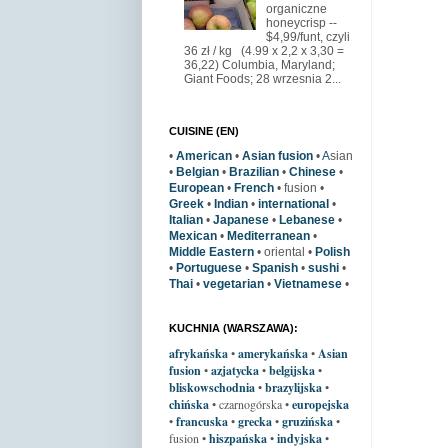
organiczne
honeycrisp --
$4,99/funt, czyli
36 zł / kg (4.99 x 2,2 x 3,30 =
36,22) Columbia, Maryland;
Giant Foods; 28 wrzesnia 2...
CUISINE (EN)
•
American
•
Asian fusion
•
A
sian
•
Belgian
•
Brazilian
•
Chinese
•
European
•
French
• fusion
•
Greek
•
Indian
•
international
•
Italian
•
Japanese
•
Lebanese
•
Mexican
•
Mediterranean
•
Middle Eastern
• oriental •
Polish
•
Portuguese
•
Spanish
•
sushi
•
Thai
•
vegetarian
•
Vietnamese
•
KUCHNIA (WARSZAWA):
afrykańska
•
amerykańska
•
Asian
fusion
•
azjatycka
•
belgijska
•
bliskowschodnia
•
brazylijska
•
chińska
• czarnogórska
•
europejska
•
francuska
•
grecka
•
gruzińska
•
fusion •
hiszpańska
•
indyjska
•