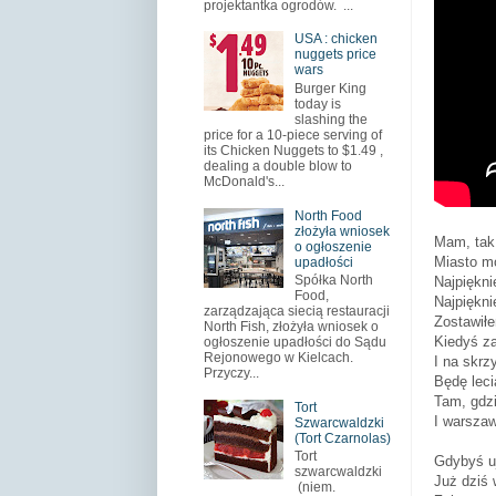
projektantka ogrodów. ...
USA : chicken
nuggets price
wars
Burger King
today is
slashing the
price for a 10-piece serving of
its Chicken Nuggets to $1.49 ,
dealing a double blow to
McDonald's...
North Food
złożyła wniosek
Mam, tak 
o ogłoszenie
Miasto mo
upadłości
Spółka North
Najpiękni
Food,
Najpiękni
zarządzająca siecią restauracji
Zostawił
North Fish, złożyła wniosek o
Kiedyś z
ogłoszenie upadłości do Sądu
Rejonowego w Kielcach.
I na skrz
Przyczy...
Będę lecia
Tam, gdzi
Tort
I warszaw
Szwarcwaldzki
(Tort Czarnolas)
Tort
Gdybyś uj
szwarcwaldzki
Już dziś
(niem.