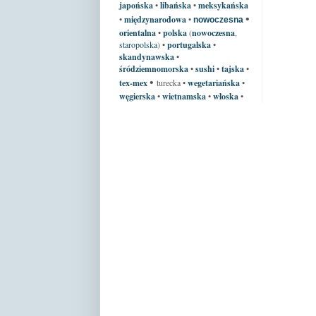
japońska
•
libańska
•
meksykańska
•
•
międzynarodowa
•
nowoczesna
orientalna
•
polska
(
nowoczesna
,
staropolska
)
•
portugalska
•
skandynawska
•
śródziemnomorska
•
sushi
•
tajska
•
•
tex-mex
turecka •
wegetariańska
•
węgierska
•
wietnamska
•
włoska
•