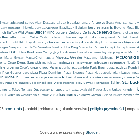
Grycan
ads
aged coffee
Alain Ducasse
all-day breakfast
amaro
Amaro vs Sowa
American sandw
best restaurants
bary mleczne - historia
bary zakąskowe
Bazyliszek
Belgium
Beyond Meat
Bi
Burger King
celebryci
burgers
Cadbury
Carl's Jr.
unch
Buffalo Wild Wings
Ceviche
chain res
offee
cukiernie
coffeeheaven
Colian
Cukiernia Nova
cupcakes
dania wegańskie
Daniel Libeski
yza
Gessler restaurants
gift cards
Grycan
free wi-fi
Frito-Lay
Germany
Goplana
green tea
H
orges Vongerichten
Jeff's
Jeronimo Martins
John Burg
Jutrzenka
Kahlua
kanapki
kanapki amery
LGBT
loyalty programs
ębork
Lista Produktów Tradycyjnych
lodziarnie
low-cal ice cream
Mac n'
McDonald’
Mateusz Gessler
er
Marta Grycan
MasterChef
matcha
Mazdamer
McBrunch
najdroższe na świecie
najlepsze restauracje
onte Cristo Donut Sandwich
muffuletta
Nestlé
N
line ordering
Panera
Oreo’s
organic food
panko
pappardelle
Paris-Brest
pasta
pavlova
Pendol
k
Piotr Gessler
piwo
pizza
Pizza Dominium
Pizza Express
Pizza Hut
pizzerie
plant-based meat 
ik Michelin
restauracje sieciowe
Robert Sowa
rodzina Gesslerów
rowery
rowery Ve
ramen
Starbuc
Sphinx
ki
Singapore
snacks
Solidarność
sos Worcestershire
sosy
Sowa i Przyjaciele
tempura
Tokyo
Tomasz Gudzowaty
tomatoes
tort szwarcwaldzki
Trader Joe’s
United Kingdom
chefs
zakaskas bistros
wuzetka
wydarzenia
Yummie
Zbigniew Grycan
Zielona Budka
zygmuntó
025
amciu.info
| kontakt | reklama | regulamin serwisu |
polityka prywatności
| mapa 
Obsługiwane przez usługę
Blogger
.