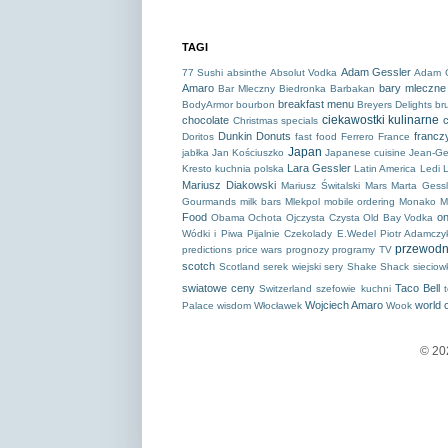
TAGI
Adam Gessler
77 Sushi
absinthe
Absolut Vodka
Adam 
Amaro
bary mleczne
Bar Mleczny Biedronka
Barbakan
breakfast menu
BodyArmor
bourbon
Breyers Delights
br
ciekawostki kulinarne
chocolate
c
Christmas specials
Dunkin Donuts
francz
Doritos
fast food
Ferrero
France
Japan
jabłka
Jan Kościuszko
Japanese cuisine
Jean-Ge
Lara Gessler
Kresto
kuchnia polska
Latin America
Ledi
L
Mariusz Diakowski
Mariusz Świtalski
Mars
Marta Gessl
Gourmands
milk bars
Mlekpol
mobile ordering
Monako
M
Food
on
Obama
Ochota
Ojczysta Czysta
Old Bay Vodka
Wódki i Piwa
Pijalnie Czekolady E.Wedel
Piotr Adamczy
przewodn
predictions
price wars
prognozy
programy TV
scotch
Scotland
serek wiejski
sery
Shake Shack
sieciow
swiatowe ceny
Taco Bell
Switzerland
szefowie kuchni
Wojciech Amaro
world 
Palace
wisdom
Włocławek
Wook
© 2