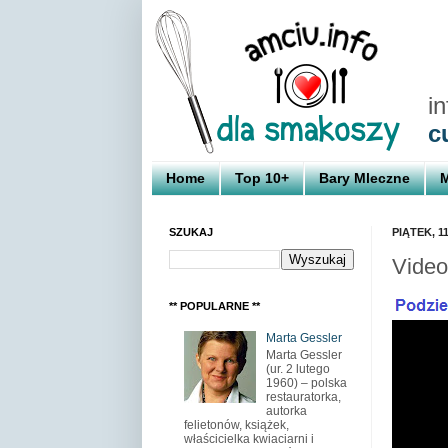
i
c
Home
Top 10+
Bary Mleczne
M
SZUKAJ
PIĄTEK, 1
Video
** POPULARNE **
Marta Gessler
Marta Gessler
(ur. 2 lutego
1960) – polska
restauratorka,
autorka
felietonów, książek,
właścicielka kwiaciarni i