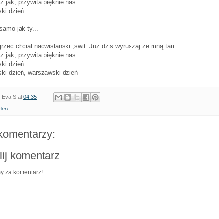
 jak, przywita pięknie nas
ki dzień
amo jak ty...
rzeć chciał nadwiślański ,swit .Już dziś wyruszaj ze mną tam
 jak, przywita pięknie nas
ki dzień
ki dzień, warszawski dzień
y
Eva S
at
04:35
ideo
komentarzy:
lij komentarz
y za komentarz!