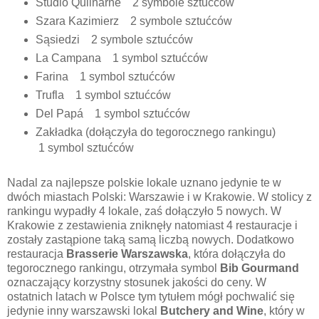
Studio Qulinarne 2 symbole sztućców
Szara Kazimierz 2 symbole sztućców
Sąsiedzi 2 symbole sztućców
La Campana 1 symbol sztućców
Farina 1 symbol sztućców
Trufla 1 symbol sztućców
Del Papá 1 symbol sztućców
Zakładka (dołączyła do tegorocznego rankingu)
1 symbol sztućców
Nadal za najlepsze polskie lokale uznano jedynie te w
dwóch miastach Polski: Warszawie i w Krakowie. W stolicy z
rankingu wypadły 4 lokale, zaś dołączyło 5 nowych. W
Krakowie z zestawienia zniknęły natomiast 4 restauracje i
zostały zastąpione taką samą liczbą nowych. Dodatkowo
restauracja
Brasserie Warszawska
, która dołączyła do
tegorocznego rankingu, otrzymała symbol
Bib Gourmand
oznaczający korzystny stosunek jakości do ceny. W
ostatnich latach w Polsce tym tytułem mógł pochwalić się
jedynie inny warszawski lokal
Butchery and Wine
, który w