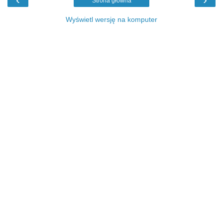
Strona główna
Wyświetl wersję na komputer