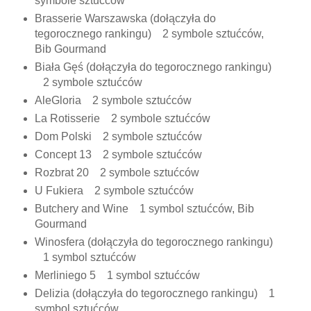
symbole sztućców
Brasserie Warszawska (dołączyła do
tegorocznego rankingu) 2 symbole sztućców,
Bib Gourmand
Biała Gęś (dołączyła do tegorocznego rankingu)
2 symbole sztućców
AleGloria 2 symbole sztućców
La Rotisserie 2 symbole sztućców
Dom Polski 2 symbole sztućców
Concept 13 2 symbole sztućców
Rozbrat 20 2 symbole sztućców
U Fukiera 2 symbole sztućców
Butchery and Wine 1 symbol sztućców, Bib
Gourmand
Winosfera (dołączyła do tegorocznego rankingu)
1 symbol sztućców
Merliniego 5 1 symbol sztućców
Delizia (dołączyła do tegorocznego rankingu) 1
symbol sztućców