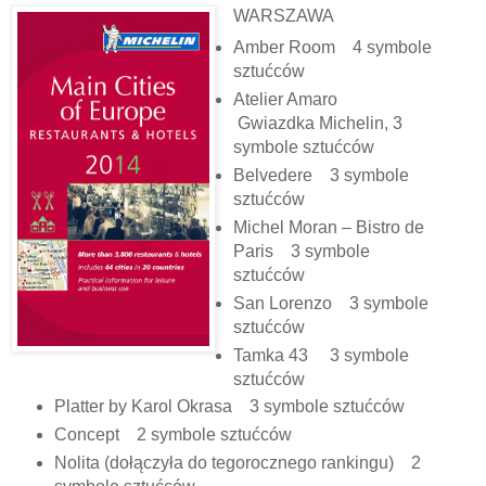
WARSZAWA
Amber Room 4 symbole
sztućców
Atelier Amaro
Gwiazdka Michelin, 3
symbole sztućców
Belvedere 3 symbole
sztućców
Michel Moran – Bistro de
Paris 3 symbole
sztućców
San Lorenzo 3 symbole
sztućców
Tamka 43 3 symbole
sztućców
Platter by Karol Okrasa 3 symbole sztućców
Concept 2 symbole sztućców
Nolita (dołączyła do tegorocznego rankingu) 2